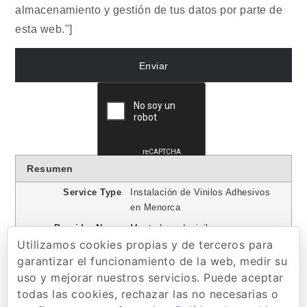
almacenamiento y gestión de tus datos por parte de
esta web."]
Resumen
Service Type
Instalación de Vinilos Adhesivos
en Menorca
Provider Name
Montadoresdevinilo.com
,
Utilizamos cookies propias y de terceros para
Telephone No.600796436
garantizar el funcionamiento de la web, medir su
Area
Menorca
uso y mejorar nuestros servicios. Puede aceptar
Descripción
Contamos con los mejores
todas las cookies, rechazar las no necesarias o
instaladores de vinilo en Menorca