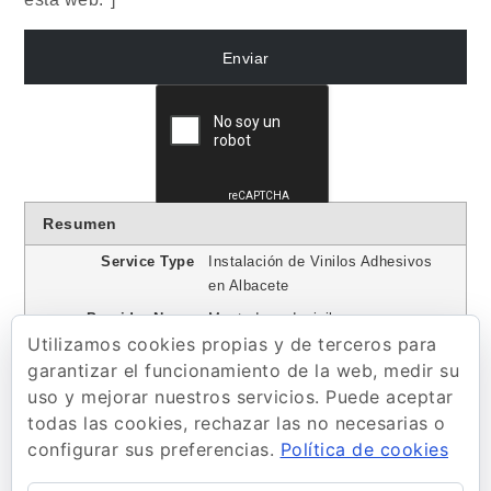
Resumen
Service Type
Instalación de Vinilos Adhesivos
en Albacete
Provider Name
Montadoresdevinilo.com
,
Utilizamos cookies propias y de terceros para
Telephone No.600796436
garantizar el funcionamiento de la web, medir su
Area
Albacete
uso y mejorar nuestros servicios. Puede aceptar
Descripción
Contamos con los mejores
todas las cookies, rechazar las no necesarias o
instaladores de vinilo en Albacete
configurar sus preferencias.
Política de cookies
para cualquier tipo de trabajo