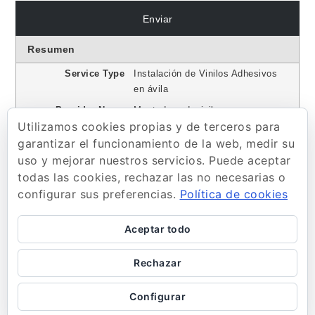
Resumen
Service Type
Instalación de Vinilos Adhesivos
en ávila
Provider Name
Montadoresdevinilo.com
,
Utilizamos cookies propias y de terceros para
Telephone No.600796436
garantizar el funcionamiento de la web, medir su
Area
Ávila
uso y mejorar nuestros servicios. Puede aceptar
Descripción
Contamos con los mejores
todas las cookies, rechazar las no necesarias o
instaladores de vinilo en Ávila
configurar sus preferencias.
Política de cookies
para cualquier tipo de trabajo
Aceptar todo
Rechazar
Copyright © 2020 | Montadoresdevinilo.com | Fabulist by
Configurar
Shark Themes
|
Política de Privacidad