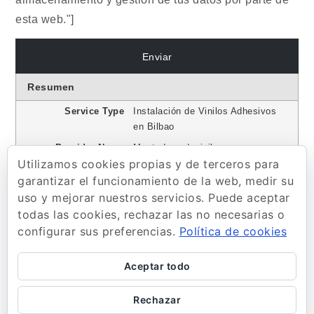
esta web."]
Resumen
Service Type
Instalación de Vinilos Adhesivos
en Bilbao
Provider Name
Montadoresdevinilo.com
,
Utilizamos cookies propias y de terceros para
Telephone No.600796436
garantizar el funcionamiento de la web, medir su
Area
Bilbao
uso y mejorar nuestros servicios. Puede aceptar
Descripción
Contamos con los mejores
todas las cookies, rechazar las no necesarias o
instaladores de vinilo en Bilbao
configurar sus preferencias.
Política de cookies
para cualquier tipo de trabajo
Aceptar todo
Rechazar